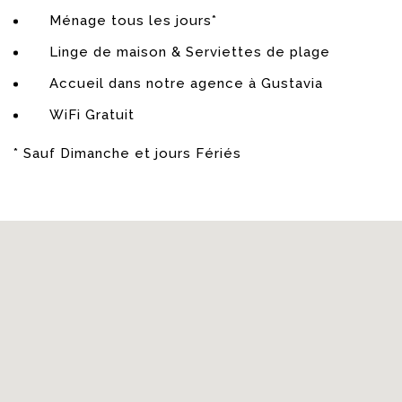
Ménage tous les jours*
Chambre 2
Linge de maison & Serviettes de plage
Accueil dans notre agence à Gustavia
Climatisation – Lit 180X200cm – Coffre fort –
Télévision – Satellite Français – Apple TV – Salle de
WiFi Gratuit
bains avec douche.
* Sauf Dimanche et jours Fériés