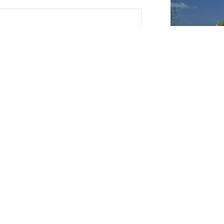
léphone
mbre de chambre(s)
lectionner